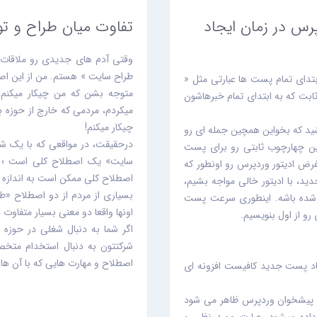
رس در زمان ایجاد
تفاوت میان طراح و ت
وقتی آدم های جدیدی رو ملاقات م
طراح سایت » هستم. من از این اص
تدای تمام پست ها عبارتی مثل «
متوجه بشن که من چیکار میکنم. 
ابت که به ابتدای تمام خبرهاشون
میکردم، مردمی که خارج از حوزه 
چیکار میکنم!
ید که بخواین همچین جمله ای رو
درحقیقت، در مواقعی که با یک 
ین چهارچوب ثابتی رو برای پست
سایت» یک اصطلاح کلی است ؛ ام
شفرض ادیتور وردپرس رو اونطور که
اصطلاح کلی ممکن است به اندازه کا
دید، با ادیتور خالی مواجه بشیم،
بسیاری از مردم از دو اصطلاح «ط
 شده باشه. اینطوری سرعت پست
اونها واقعا دو معنی بسیار متفاوت د
رو از اول بنویسیم.
اگر شما به دنبال شغلی در حوزه 
شرکتتون به دنبال استخدام متخ
اصطلاح و مهارت هایی که با آن ها ه
اد پست جدید کافیست افزونه ای
ر پیشخوان وردپرس ظاهر می شود