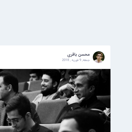
محسن باقری
جمعه, 9 فوریه , 2018