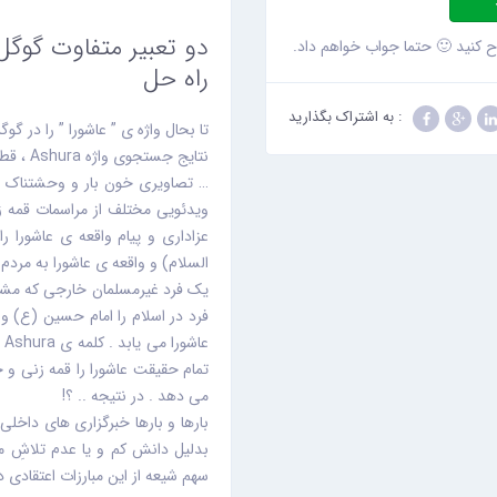
دو تعبیر متفاوت گوگل 
کنید 🙂 حتما جواب خواهم داد.
راه حل
: به اشتراک بگذارید
تا بحال واژه ی ” عاشورا ” را در گوگل 
نتایج ج
… تصاویری خون بار و وحشتناک با
ویدئویی مختلف از مراسمات قمه ز
عزاداری و پیام واقعه ی عاشورا ر
السلام) و واقعه ی عاشورا به مردم 
یک فرد غیرمسلمان خارجی که مشتاق
فرد در اسلام را امام حسین (ع) و 
ع
تمام حقیقت عاشورا را قمه زنی و
می دهد . در نتیجه .. ؟!
بارها و بارها خبرگزاری های داخل
بدلیل دانش کم و یا عدم تلاشِ م
سهم شیعه از این مبارزات اعتقادی