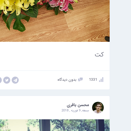
کت
1331
بدون دیدگاه
محسن باقری
جمعه, 9 فوریه , 2018