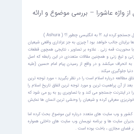
از واژه عاشورا – بررسی موضوع و ارائه
جستجو کرده اید ؟! به انگلیسی چطور !؟ ( Ashura )
ستجوی واژه Ashura ، قطعا برایتان جالب خواهد بود ! چیزی به جز عزاداری واقعی شیعیان
 محوریت قمه زنی . علاوه بر تصاویر ، نتایجی همچون قطعات
نی و تیغ زنی و همچنین مقالات متعددی در این رابطه که اصل
ا به انحراف میکشد و در واقع از رسیدن پیام امام حسین (علیه
دنیا جلوگیری میکند .
 مطالعه درباره اسلام است را در نظر بگیرید ؛ مورد توجه ترین
بعد از آن پراهمیت ترین و مورد توجه ترین اتفاق تاریخ اسلام را
اشورا می یابد . کلمه ی Ashura را در اینترنت جستجو می کند و با تصاویری رو به رو می شود که
 خونریزی معرفی کرده و شیعیان را وحشی ترین انسان ها نمایش
ی کشور و وب سایت های متعدد درباره این موضوع بحث کرده اما
دیران سایت ها و برنامه نویسان وب سایت های داخلی همواره
 در فضای مجازی ، باخت بوده است .