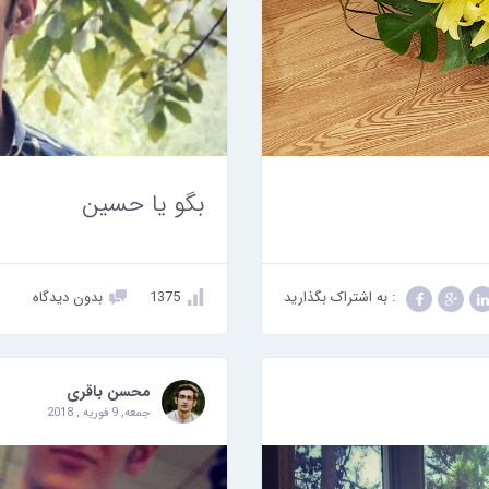
بگو یا حسین
: به اشتراک بگذارید
1375
بدون دیدگاه
محسن باقری
جمعه, 9 فوریه , 2018