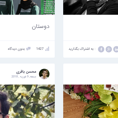
دوستان
: به اشتراک بگذارید
1427
بدون دیدگاه
محسن باقری
جمعه, 9 فوریه , 2018