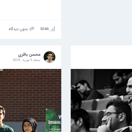
8346
بدون دیدگاه
محسن باقری
جمعه, 9 فوریه , 2018