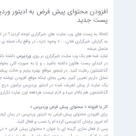
افزودن محتوای پیش فرض به ادیتور وردپ
پست جدید
تاحالا به پست های وب سایت های خبرگزاری توجه کردید؟ در اب
به گزارش خبرگزاری فلان، … » وجود داره ، در واقع یک جمله ی ث
متصل میشه.
شاید شما هم یک وب سایت خبرگزاری بر روی
وردپرس
داشته باش
در ابتدای پست هاتون داشته باشید ، و یا به صورت کلی بخوا
گذاشتنتون رعایت کنید. در اینجور مواقع بهتره بیایم و حالت پی
تمایل داریم تعیین کنیم. یعنی بجای اینکه موقع افزودن نوشته ج
یک عبارت از پیش تعریف شده در ادیتور وردپرس برامون درج
گذاشتنمون هم بالاتر میره و لازم نیست هردفعه اون عبارت تکراری 
کار با افزونه « محتوای پیش فرض وردپرس »
برای افزودن محتوای پیش فرض به ادیتور وردپرس در زمان ایج
که امروز برایتان کدنویسی کرده ام را نصب و فعال کنید.
پس از فعال سازی گزینه ای با عنوان « محتوای پیش فرض » د